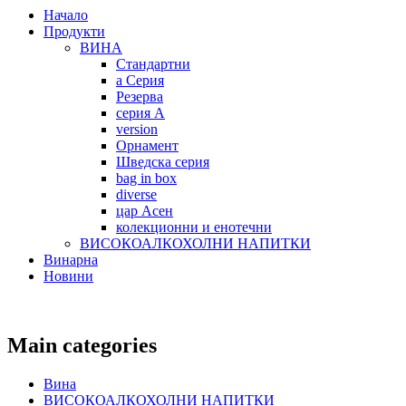
Начало
Продукти
ВИНА
Стандартни
а Серия
Резерва
серия А
version
Орнамент
Шведска серия
bag in box
diverse
цар Асен
колекционни и енотечни
ВИСОКОАЛКОХОЛНИ НАПИТКИ
Винарна
Новини
Main categories
Вина
ВИСОКОАЛКОХОЛНИ НАПИТКИ